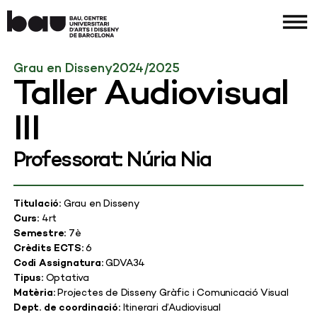
Grau en Disseny
2024/2025
Taller Audiovisual
III
Professorat: Núria Nia
Titulació:
Grau en Disseny
Curs:
4rt
Semestre:
7è
Crèdits ECTS:
6
Codi Assignatura:
GDVA34
Tipus:
Optativa
Matèria:
Projectes de Disseny Gràfic i Comunicació Visual
Dept. de coordinació:
Itinerari d’Audiovisual