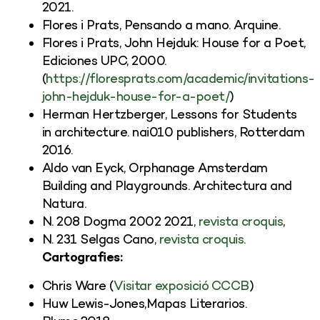
2021.
Flores i Prats, Pensando a mano. Arquine.
Flores i Prats, John Hejduk: House for a Poet,
Ediciones UPC, 2000.
(
https://floresprats.com/academic/invitations-
john-hejduk-house-for-a-poet/
)
Herman Hertzberger, Lessons for Students
in architecture. nai010 publishers, Rotterdam
2016.
Aldo van Eyck, Orphanage Amsterdam
Building and Playgrounds. Architectura and
Natura.
N. 208 Dogma 2002 2021,
revista croquis
,
N. 231 Selgas Cano,
revista croquis
.
Cartografies:
Chris Ware (
Visitar exposició CCCB
)
Huw Lewis-Jones,Mapas Literarios.