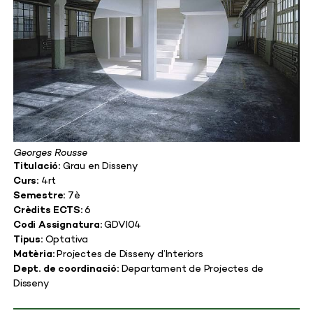
Georges Rousse
Titulació:
Grau en Disseny
Curs:
4rt
Semestre:
7è
Crèdits ECTS:
6
Codi Assignatura:
GDVI04
Tipus:
Optativa
Matèria:
Projectes de Disseny d’Interiors
Dept. de coordinació:
Departament de Projectes de
Disseny