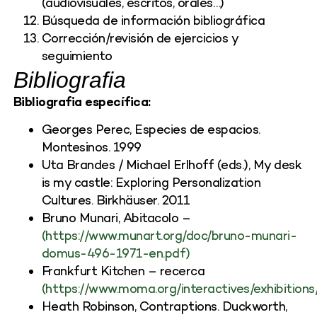
(audiovisuales, escritos, orales…)
Búsqueda de información bibliográfica
Corrección/revisión de ejercicios y
seguimiento
Bibliografia
Bibliografia específica:
Georges Perec, Especies de espacios.
Montesinos. 1999
Uta Brandes / Michael Erlhoff
(eds.),
My desk
is my castle: Exploring Personalization
Cultures. Birkhäuser. 2011
Bruno Munari, Abitacolo –
(https://www.munart.org/doc/bruno-munari-
domus-496-1971-en.pdf)
Frankfurt Kitchen – recerca
(https://www.moma.org/interactives/exhibitio
Heath Robinson, Contraptions. Duckworth,