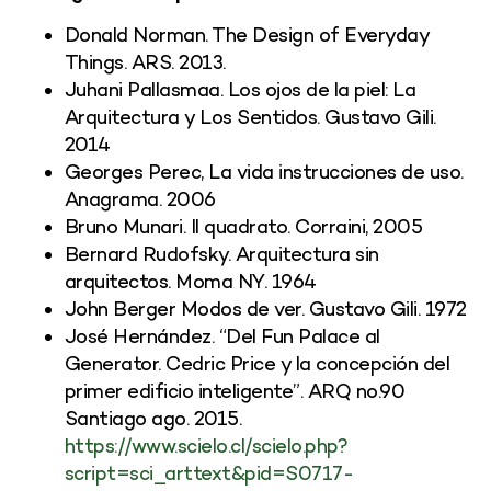
Donald Norman. The Design of Everyday
Things. ARS. 2013.
Juhani Pallasmaa. Los ojos de la piel: La
Arquitectura y Los Sentidos. Gustavo Gili.
2014
Georges Perec, La vida instrucciones de uso.
Anagrama. 2006
Bruno Munari. Il quadrato. Corraini, 2005
Bernard Rudofsky. Arquitectura sin
arquitectos. Moma NY. 1964
John Berger Modos de ver. Gustavo Gili. 1972
José Hernández. “Del Fun Palace al
Generator. Cedric Price y la concepción del
primer edificio inteligente”. ARQ no.90
Santiago ago. 2015.
https://www.scielo.cl/scielo.php?
script=sci_arttext&pid=S0717-