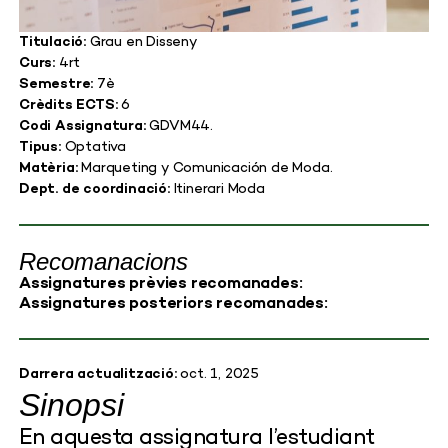
Titulació:
Grau en Disseny
Curs:
4rt
Semestre:
7è
Crèdits ECTS:
6
Codi Assignatura:
GDVM44.
Tipus:
Optativa
Matèria:
Marqueting y Comunicación de Moda.
Dept. de coordinació:
Itinerari Moda
Recomanacions
Assignatures prèvies recomanades:
Assignatures posteriors recomanades:
Darrera actualització:
oct. 1, 2025
Sinopsi
En aquesta assignatura l’estudiant