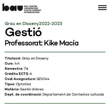
Grau en Disseny
2022-2023
Gestió
Professorat: Kike Macía
Titulació:
Grau en Disseny
Curs:
4rt
Semestre:
7è
Crèdits ECTS:
6
Codi Assignatura:
GDVI44
Tipus:
Optativa
Matèria:
Gestió d’obres
Dept. de coordinació:
Departament de Contextos culturals