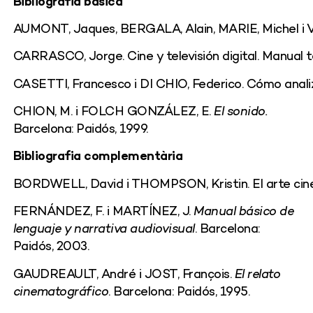
Bibliografia bàsica
AUMONT, Jaques, BERGALA, Alain, MARIE, Michel i VERNE
CARRASCO, Jorge. Cine y televisión digital. Manual te
CASETTI, Francesco i DI CHIO, Federico. Cómo analiza
CHION, M. i FOLCH GONZÁLEZ, E.
El sonido.
Barcelona: Paidós, 1999.
Bibliografia complementària
BORDWELL, David i THOMPSON, Kristin. El arte cinema
FERNÁNDEZ, F. i MARTÍNEZ, J.
Manual básico de
lenguaje y narrativa audiovisual
. Barcelona:
Paidós, 2003.
GAUDREAULT, André i JOST, François.
El relato
cinematográfico
. Barcelona: Paidós, 1995.