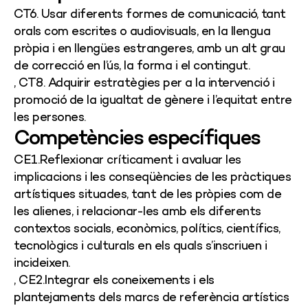
CT6. Usar diferents formes de comunicació, tant
orals com escrites o audiovisuals, en la llengua
pròpia i en llengües estrangeres, amb un alt grau
de correcció en l’ús, la forma i el contingut.
, CT8. Adquirir estratègies per a la intervenció i
promoció de la igualtat de gènere i l’equitat entre
les persones.
Competències específiques
CE1.Reflexionar críticament i avaluar les
implicacions i les conseqüències de les pràctiques
artístiques situades, tant de les pròpies com de
les alienes, i relacionar-les amb els diferents
contextos socials, econòmics, polítics, científics,
tecnològics i culturals en els quals s’inscriuen i
incideixen.
, CE2.Integrar els coneixements i els
plantejaments dels marcs de referència artístics