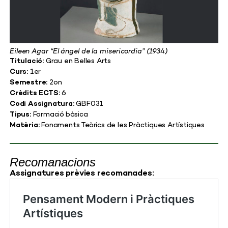
Eileen Agar “El ángel de la misericordia” (1934)
Titulació:
Grau en Belles Arts
Curs:
1er
Semestre:
2on
Crèdits ECTS:
6
Codi Assignatura:
GBF031
Tipus:
Formació bàsica
Matèria:
Fonaments Teòrics de les Pràctiques Artístiques
Recomanacions
Assignatures prèvies recomanades: