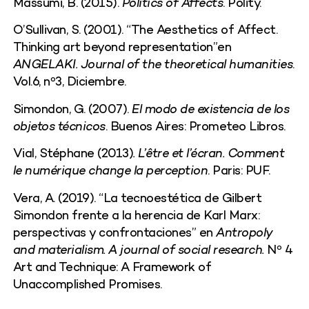
Massumi, B. (2015).
Politics of Affects
. Polity.
O’Sullivan, S. (2001). “The Aesthetics of Affect.
Thinking art beyond representation”en
ANGELAKI. Journal of the theoretical humanities
.
Vol.6, nº3, Diciembre.
Simondon, G. (2007).
El modo de existencia de los
objetos técnicos
. Buenos Aires: Prometeo Libros.
Vial, Stéphane (2013)
. L’être et l’écran. Comment
le numérique change la perception
. Paris: PUF.
Vera, A. (2019). “La tecnoestética de Gilbert
Simondon frente a la herencia de Karl Marx:
perspectivas y confrontaciones” en
Antropoly
and materialism.
A journal of social research.
Nº 4
Art and Technique: A Framework of
Unaccomplished Promises.