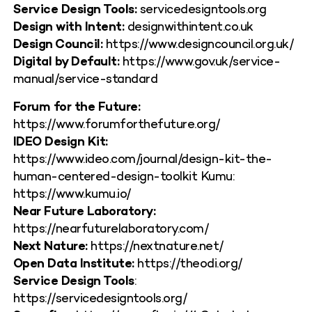
Service Design
Tools:
servicedesigntools.org
Design with
Intent:
designwithintent.co.uk
Design Council:
https://www.designcouncil.org.uk/
Digital by Default:
https://www.gov.uk/service-
manual/service-standard
Forum for the Future:
https://www.forumforthefuture.org/
IDEO Design Kit:
https://www.ideo.com/journal/design-kit-the-
human-centered-design-toolkit Kumu:
https://www.kumu.io/
Near Future Laboratory:
https://nearfuturelaboratory.com/
Next Nature:
https://nextnature.net/
Open Data Institute:
https://theodi.org/
Service Design Tools
:
https://servicedesigntools.org/