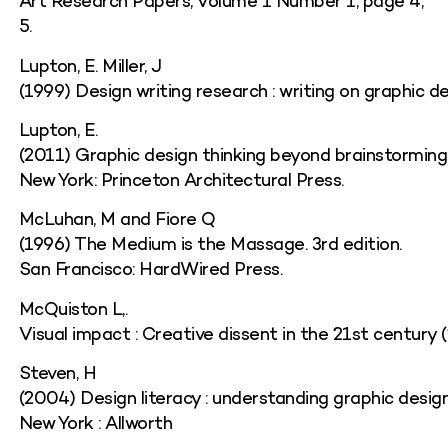
Art
Research
Papers,
Volume
1
Number
1,
page
4,
5.
Lupton
, E. Miller, J
(1999)
Design
writing
research
:
writing
on
graphic
de
Lupton
, E.
(2011)
Graphic
design
thinking
beyond
brainstorming
New York:
Princeton
Architectural
Press
.
McLuhan
, M
and
Fiore Q
(1996)
The
Medium
is
the
Massage
.
3rd
edition
.
San Francisco:
HardWired
Press.
McQuiston
L,.
Visual
impact
:
Creative
dissent
in
the
21st
century
(
Steven, H
(2004)
Design
literacy
:
understanding
graphic
design
New York :
Allworth