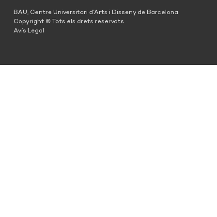
BAU, Centre Universitari d’Arts i Disseny de Barcelona.
Copyright © Tots els drets reservats.
Avís Legal