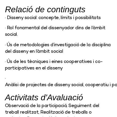
Relació de continguts
· Disseny
social:
concepte
,
límits
i
possibilitats
· Rol fonamental de
l dissenyador
dins de l’àmbit
social.
· Ús de metodologies d’investigació de la disciplina
del disseny en l’àmbit social
· Ús de les tècniques i eines cooperatives i
co
-
participatives en el disseny
·
Anàlisi
de
projectes
de
disseny
social,
cooperatiu
i
pa
Activitats d'Avaluació
Observació de la participació, Seguiment del
treball realitzat, Realització de treballs o