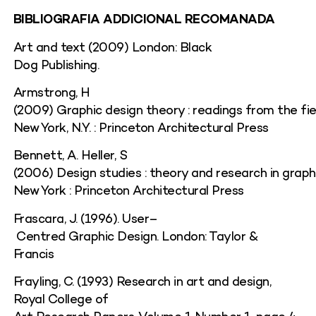
BIBLIOGRAFIA ADDICIONAL RECOMANADA
Art
and
text (2009)
London
: Black
Dog
Publishing
.
Armstrong, H
(2009)
Graphic
design
theory
:
readings
from
the
fi
New York, N.Y. :
Princeton
Architectural
Press
Bennett, A.
Heller
, S
(2006)
Design
studies
:
theory
and
research
in
graph
New York :
Princeton
Architectural
Press
Frascara
, J. (1996).
User
–
Centred
Graphic
Design
.
London
: Taylor &
Francis
Frayling
, C. (1993)
Research
in art
and
design
,
Royal
College
of