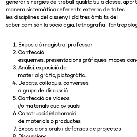
generar
sinergies
de
treball
qualitatiu
a
classe
,
apor
manera
sistemàtica
referents
externs
de totes
les disciplines del
disseny
i
d’altres
àmbits
del
saber
com
són
la
sociologia
,
l’etnografia
i l’antropolog
Exposició
magistral
professor
Confecció
esquemes
,
presentacions
gràfiques
,
mapes
con
Anàlisi,
exposició
de
material
gràfic
,
pictogràfic
…
Debats
,
col·loquis
, converses
o
grups
de
discussió
Confecció
de vídeos
i/o
materials
audiovisuals
Construcció
/
elaboració
de
materials
o
productes
Exposicions
orals
i defenses de
projectes
Discussions