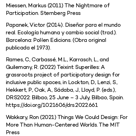
Miessen, Markus (2011) The Nightmare of
Participation. Sternberg Press
Papanek, Victor (2014). Diseñar para el mundo
real. Ecología humana y cambio social (trad.).
Barcelona: Pol·len Edicions. (Obra original
publicada el 1973).
Rames, C., Carbassé, M.L., Karrasch, L., and
Guilemany, R. (2022) Teixint Superilles: A
grassroots project of participatory design for
inclusive public spaces, in Lockton, D., Lenzi, S.,
Hekkert, P., Oak, A., Sádaba, J., Lloyd, P. (eds.),
DRS2022: Bilbao, 25 June – 3 July, Bilbao, Spain.
https://doi.org/10.21606/drs.2022.661
Wakkary, Ron (2021) Things We Could Design: For
More Than Human-Centered Worlds. The MIT
Press