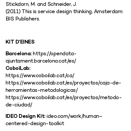
Stickdorn, M.
and
Schneider, J.
(2011)
This
is
service
design
thinking
, Amsterdam:
BIS
Publishers
.
KIT D’EINES
Barcelona:
https://opendata-
ajuntament.barcelona.cat/es/
CoboiLab:
https://www.coboilab.cat/ca/
https://www.coboilab.cat/es/proyectos/caja-de-
herramientas-metodologicas/
https://www.coboilab.cat/es/proyectos/metodo-
de-ciudad/
IDEO Design
Kit:
ideo.com/
work
/
human
–
centered-design-toolkit