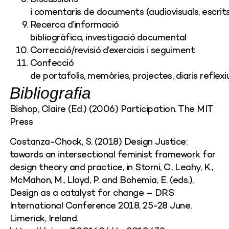
i
comentaris
de
documents
(
audiovisuals
,
escrit
Recerca
d’informació
bibliogràfica
,
investigació
documental
Correcció
/
revisió
d’exercicis
i
seguiment
Confecció
de
portafolis
,
memòries
,
projectes
,
diaris
reflexi
Bibliografia
Bishop, Claire (Ed.) (2006) Participation. The MIT
Press
Costanza-Chock, S. (2018) Design Justice:
towards an intersectional feminist framework for
design theory and practice, in Storni, C., Leahy, K.,
McMahon, M., Lloyd, P. and Bohemia, E. (eds.),
Design as a catalyst for change – DRS
International Conference 2018, 25-28 June,
Limerick, Ireland.